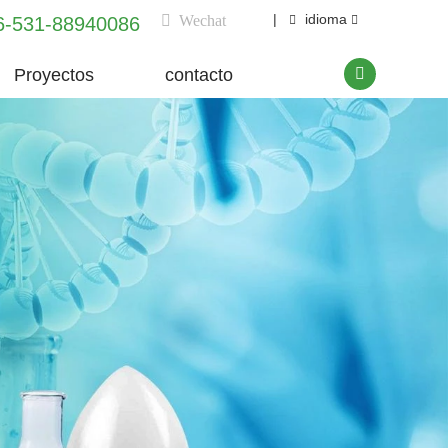
|
idioma
Wechat
6-531-88940086
Proyectos
contacto