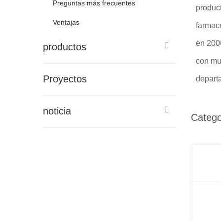
Preguntas más frecuentes
product
Ventajas
farmacé
en 2006
productos
con mu
Proyectos
depart
noticia
Catego