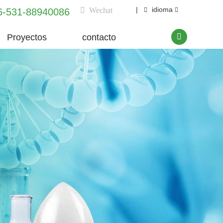
|
idioma
Wechat
6-531-88940086
Proyectos
contacto