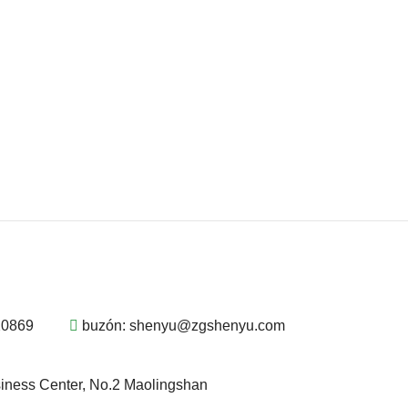
20869
buzón:
shenyu@zgshenyu.com
siness Center, No.2 Maolingshan