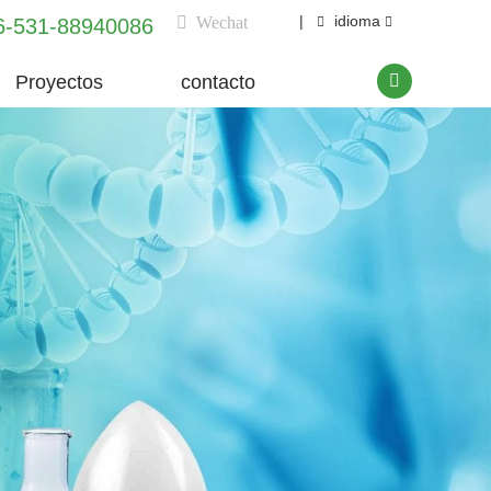
|
idioma
Wechat
6-531-88940086
Proyectos
contacto