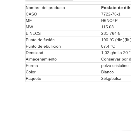
Nombre del producto
Fosfato de di
CASO
7722-76-1
MF
H6NO4P
MW
115.03
EINECS
231-764-5
Punto de fusión
190 °C (dic.)(lit.
Punto de ebullición
87.4 °C
Densidad
1,02 g/ml a 20 
Almacenamiento
Conservar por 
Forma
polvo cristalino
Color
Blanco
Paquete
25kg/bolsa