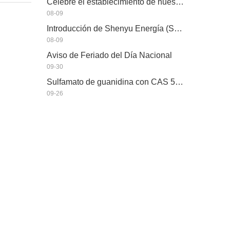
Celebre el establecimiento de nuestro sitio web
08-09
Introducción de Shenyu Energía (Shandong) Desarrollo Co., Ltd
08-09
Aviso de Feriado del Día Nacional
09-30
Sulfamato de guanidina con CAS 51528-20-2
09-26