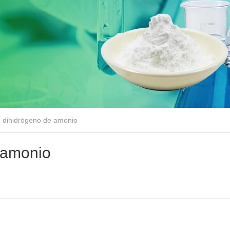
e dihidrógeno de amonio
 amonio