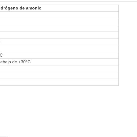
hidrógeno de amonio
)
°C
debajo de +30°C.