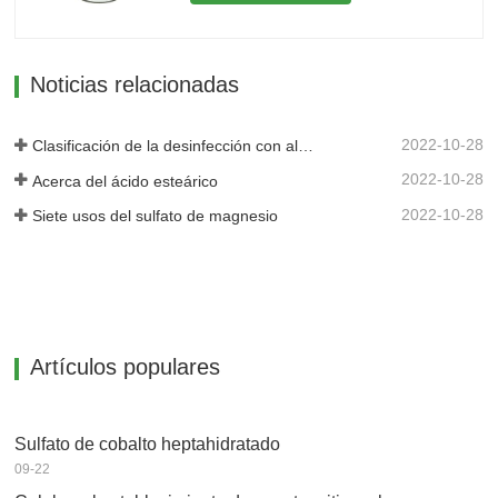
(cama.) Punto de ebullición 213.5°C
(estimación aproximada) Densidad 1,46
g/cm3 FEMA...
Noticias relacionadas
2022-10-28
Clasificación de la desinfección con alcohol.
2022-10-28
Acerca del ácido esteárico
2022-10-28
Siete usos del sulfato de magnesio
Artículos populares
Sulfato de cobalto heptahidratado
09-22