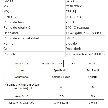
CASO
84-74-2
MF
C16H22O4
MW
278.34
EINECS
201-557-4
Punto de fusión
-35 °C
Punto de ebullición
340 °C (cama))
Densidad
1.043 g/mL a 25 °C(lit.)
Punto de inflamabilidad
340 °F
Forma
Líquido
Color
Descolorido
Paquete
200L/carretera o 1000L/car