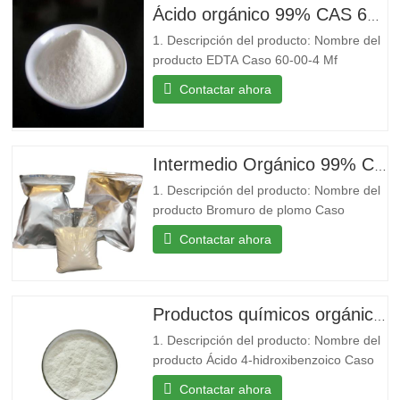
Ácido orgánico 99% CAS 60-00-4 Ácido etilendiaminotetraacético EDTA
1. Descripción del producto: Nombre del
producto EDTA Caso 60-00-4 Mf
C10H16N2O8 Mw 292.24 EINECS 200-
Contactar ahora
449-4 Punto de fusión 250 °C (dic.)(lit.)
Punto de ebullición 434.18°C (estimación
aproximada) Densidad 0,86 g/cm3
Almacenamiento...
Intermedio Orgánico 99% CAS 10031-22-8 Bromuro de Plomo en Stock
1. Descripción del producto: Nombre del
producto Bromuro de plomo Caso
10031-22-8 Mf Br2Pb Mw 367.01
Contactar ahora
EINECS 233-084-4 Punto de fusión
371 °C(lit.) Punto de ebullición
892 °C(lit.) Densidad 6,66 g/ml a
25 °C(lit.) Solubilidad en agua...
Productos químicos orgánicos básicos 99% 4-hydroxybenzoic acid Powder para la venta
1. Descripción del producto: Nombre del
producto Ácido 4-hidroxibenzoico Caso
99-96-7 Mf C7H6O3 Mw 138.12 EINECS
Contactar ahora
202-804-9 Punto de fusión 213-217 °C