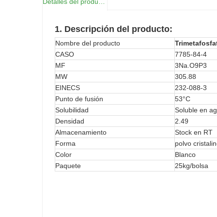
Detalles del producto
1. Descripción
del producto:
Nombre del producto
Trimetafosfa
CASO
7785-84-4
MF
3Na.O9P3
MW
305.88
EINECS
232-088-3
Punto de fusión
53°C
Solubilidad
Soluble en ag
Densidad
2.49
Almacenamiento
Stock en RT
Forma
polvo cristali
Color
Blanco
Paquete
25kg/bolsa