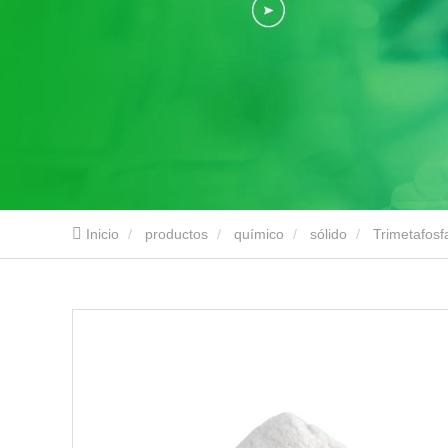
Inicio
productos
químico
sólido
Trimetafosf