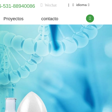
|
idioma
Wechat
6-531-88940086
Proyectos
contacto