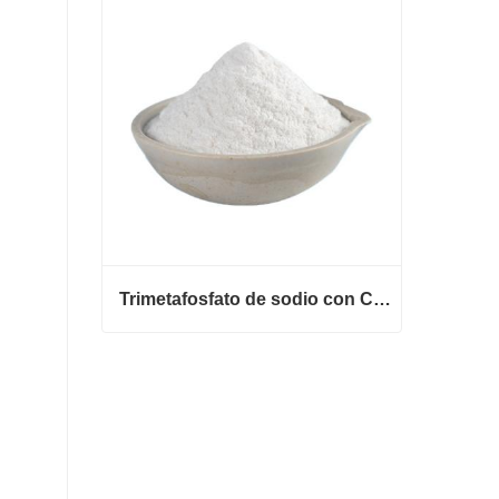
Contactar ahora
Trimetafosfato de sodio con CAS 7785-84-4
Trimetafosfato de sodio con CAS 7785-84-4
Contactar ahora