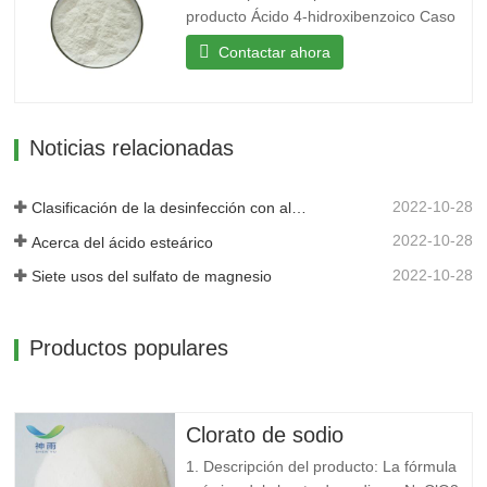
producto Ácido 4-hidroxibenzoico Caso
99-96-7 Mf C7H6O3 Mw 138.12 EINECS
Contactar ahora
202-804-9 Punto de fusión 213-217 °C
(cama.) Punto de ebullición 213.5°C
(estimación aproximada) Densidad 1,46
g/cm3 FEMA...
Noticias relacionadas
2022-10-28
Clasificación de la desinfección con alcohol.
2022-10-28
Acerca del ácido esteárico
2022-10-28
Siete usos del sulfato de magnesio
Productos populares
Clorato de sodio
1. Descripción del producto: La fórmula