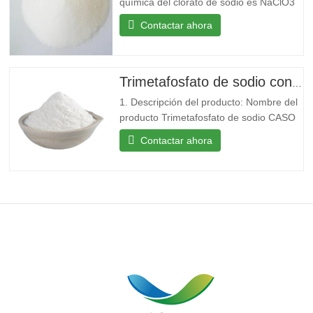
química del clorato de sodio es NaClO3
con un peso molecular relativo de
Contactar ahora
106,44. Por lo general, cristales equiaxed
blancos o ligeramente amarillos. Salado
y fresco, soluble en agua, ligeramente
soluble en Etanol. Fuerte oxidación en
Trimetafosfato de sodio con CAS 7785-84-4
solución ácida,
1. Descripción del producto: Nombre del
producto Trimetafosfato de sodio CASO
7785-84-4 MF 3Na.O9P3 MW 305.88
Contactar ahora
EINECS 232-088-3 Punto de fusión 53°C
Solubilidad Soluble en agua. Insoluble en
alcohol. Densidad 2.49 Almacenamiento
Stock en