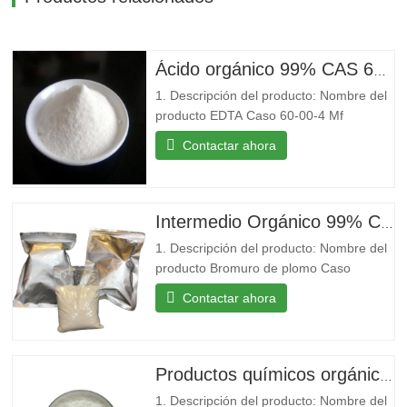
Ácido orgánico 99% CAS 60-00-4 Ácido etilendiaminotetraacético EDTA
1. Descripción del producto: Nombre del
producto EDTA Caso 60-00-4 Mf
C10H16N2O8 Mw 292.24 EINECS 200-
Contactar ahora
449-4 Punto de fusión 250 °C (dic.)(lit.)
Punto de ebullición 434.18°C (estimación
aproximada) Densidad 0,86 g/cm3
Almacenamiento...
Intermedio Orgánico 99% CAS 10031-22-8 Bromuro de Plomo en Stock
1. Descripción del producto: Nombre del
producto Bromuro de plomo Caso
10031-22-8 Mf Br2Pb Mw 367.01
Contactar ahora
EINECS 233-084-4 Punto de fusión
371 °C(lit.) Punto de ebullición
892 °C(lit.) Densidad 6,66 g/ml a
25 °C(lit.) Solubilidad en agua...
Productos químicos orgánicos básicos 99% 4-hydroxybenzoic acid Powder para la venta
1. Descripción del producto: Nombre del